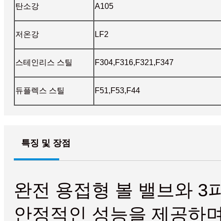
탄소강
A105
저온강
LF2
스테인리스 스틸
F304,F316,F321,F347
듀플렉스 스틸
F51,F53,F44
특징 및 장점
완전 용접형 볼 밸브와 3
안정적인 성능을 제공하며