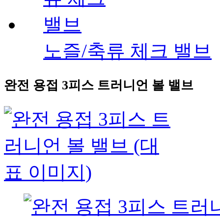
노즐/축류 체크 밸브
완전 용접 3피스 트러니언 볼 밸브