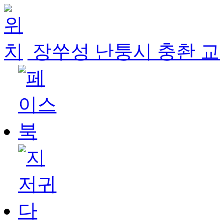
장쑤성 난퉁시 충촨 