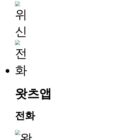
왓츠앱
전화