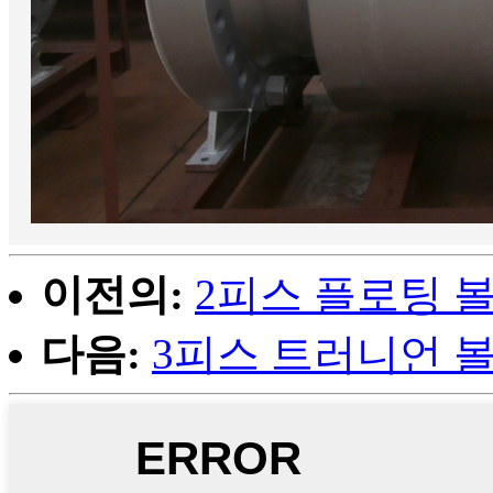
이전의:
2피스 플로팅 
다음:
3피스 트러니언 볼